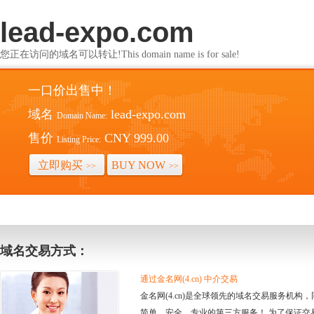
lead-expo.com
您正在访问的域名可以转让!This domain name is for sale!
一口价出售中！
域名
lead-expo.com
Domain Name:
售价
CNY 999.00
Listing Price:
立即购买
BUY NOW
>>
>>
域名交易方式：
通过金名网(4.cn) 中介交易
金名网(4.cn)是全球领先的域名交易服务机
简单、安全、专业的第三方服务！ 为了保证交