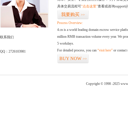
具体交易流程可
“点击这里”
查看或咨询support@
我要购买
>>
Process Overview:
4.cn is a world leading domain escrow service plat
million RMB transaction volume every year. We promi
联系我们
5 workdays.
For detailed process, you can
“visit here”
or contact
QQ：2726103981
BUY NOW
>>
Copyright © 1998 -2025 www.